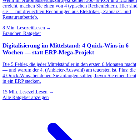
Wenn Ihr Automatisierungsprojekt keinen 300-%-ROI in 6 Monaten
erreicht, machen Sie einen von 4 typischen Rechenfehlern. Hier sind
sie — mit drei echten Rechnungen aus Elektriker-, Zahnarzt- und
Restaurantbetrieb.
8
Min. Lesezeit
Lesen →
Branchen-Ratgeber
Digitalisierung im Mittelstand: 4 Quick-Wins in 6
Wochen — statt ERP-Mega-Projekt
Die 5 Fehler, die jeder Mittelständler in den ersten 6 Monaten macht
— und warum der 4. (Anbieter-Auswahl) am teuersten ist. Plus: die
4 Quick-Wins, bei denen Sie anfangen sollten, bevor Sie einen Cent
in ein ERP stecken.
15
Min. Lesezeit
Lesen →
Alle Ratgeber anzeigen