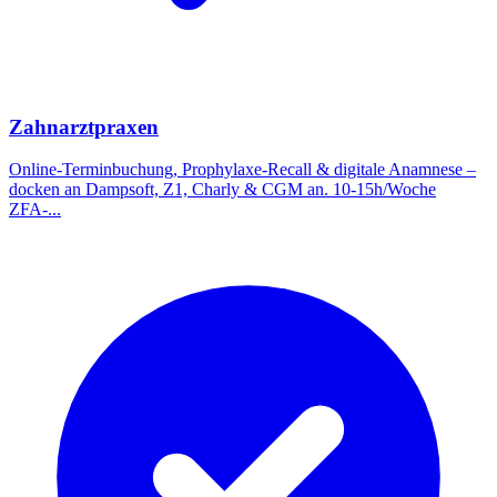
Zahnarztpraxen
Online-Terminbuchung, Prophylaxe-Recall & digitale Anamnese –
docken an Dampsoft, Z1, Charly & CGM an. 10-15h/Woche
ZFA-
...