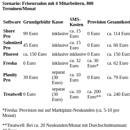
Szenario: Friseursalon mit 4 Mitarbeitern, 800
Terminen/Monat
SMS-
Software
Grundgebühr
Kasse
Provision
Gesamtkos
Kosten
Shore
ca. 15
99 Euro
inklusive
0 Euro
ca. 114 Eur
Pro
Euro
Salonized
ca. 15
45 Euro
inklusive
0 Euro
ca. 60 Euro
Pro
Euro
Phorest
ca. 150 Euro
inklusive
inklusive
0 Euro
ca. 150 Eur
ca. 32
ca. 30
Fresha
0 Euro
inklusive
ca. 62 Euro
Euro
Euro*
separat
Planity
ca. 10
39 Euro
(30
0 Euro
ca. 79 Euro
Pro
Euro
Euro)
separat
ca. 10
ca. 200
Treatwell
0 Euro
(30
ca. 240 Eur
Euro
Euro**
Euro)
*Fresha: Provision nur auf Marktplatz-Neukunden (ca. 5-10 pro
Monat)
**Treatwell: Bei ca. 20 Neukunden/Monat mit Durchschnittsumsatz