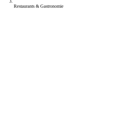
Restaurants & Gastronomie
Typisch: 8-10 h/Woche
So könnte Online-Reservierung in Ihrem Rest…
Typisch: 2-4 h/Woche
Wie ein eigenes Bestellsystem aussehen könn…
Typisch: 2-3 h/Woche
Speisekarte zentral pflegen, überall aktuell